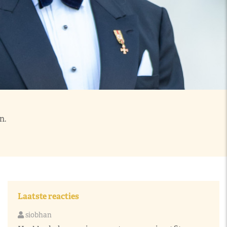
n.
Laatste reacties
siobhan