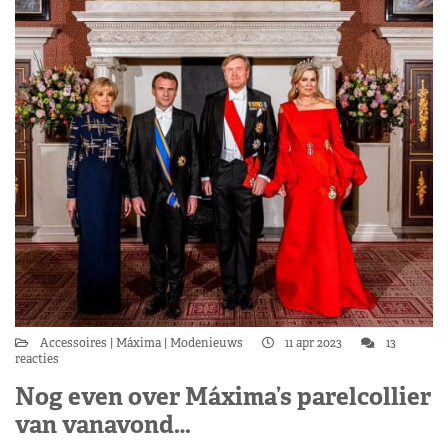
Accessoires
Máxima
Modenieuws
11 apr 2023
13
reacties
Nog even over Máxima’s parelcollier
van vanavond…