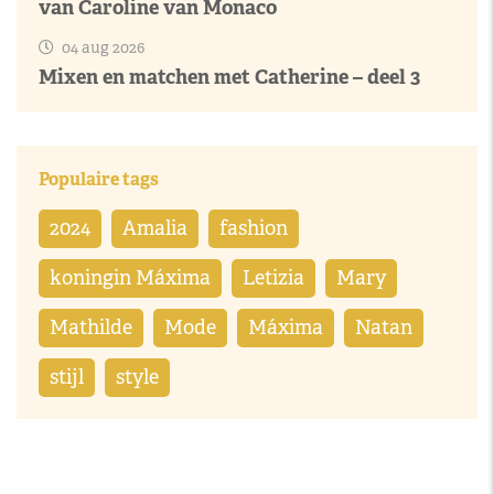
van Caroline van Monaco
04 aug 2026
Mixen en matchen met Catherine – deel 3
Populaire tags
2024
Amalia
fashion
koningin Máxima
Letizia
Mary
Mathilde
Mode
Máxima
Natan
stijl
style