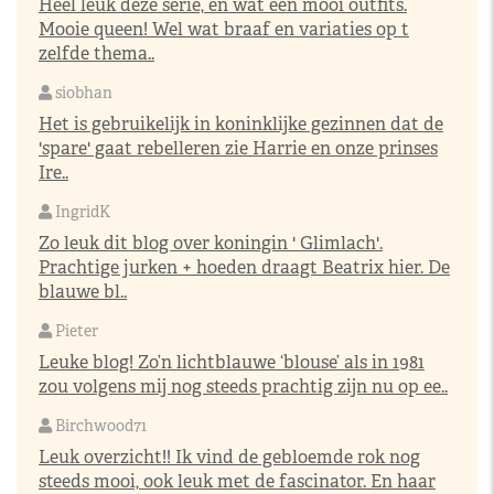
Heel leuk deze serie, en wat een mooi outfits.
Mooie queen! Wel wat braaf en variaties op t
zelfde thema..
siobhan
Het is gebruikelijk in koninklijke gezinnen dat de
'spare' gaat rebelleren zie Harrie en onze prinses
Ire..
IngridK
Zo leuk dit blog over koningin ' Glimlach'.
Prachtige jurken + hoeden draagt Beatrix hier. De
blauwe bl..
Pieter
Leuke blog! Zo’n lichtblauwe ‘blouse’ als in 1981
zou volgens mij nog steeds prachtig zijn nu op ee..
Birchwood71
Leuk overzicht!! Ik vind de gebloemde rok nog
steeds mooi, ook leuk met de fascinator. En haar