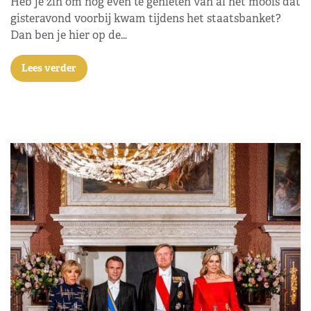
Heb je zin om nog even te genieten van al het moois dat
gisteravond voorbij kwam tijdens het staatsbanket?
Dan ben je hier op de…
Lees verder