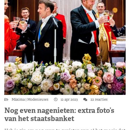
Máxima
Modenieuws
12 apr 2023
22 reacties
Nog even nagenieten: extra foto’s
van het staatsbanket