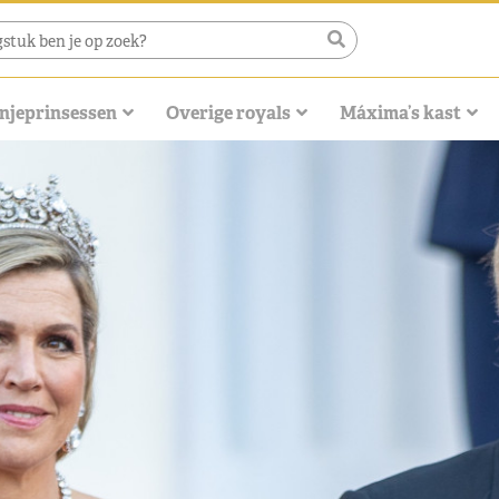
njeprinsessen
Overige royals
Máxima’s kast