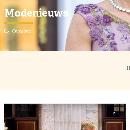
Modenieuws
Categorie
H