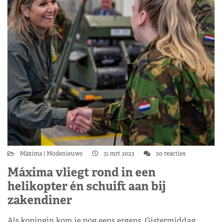
Máxima
Modenieuws
31 mrt 2023
20 reacties
Máxima vliegt rond in een
helikopter én schuift aan bij
zakendiner
Als koningin kom je nog eens ergens. Gistermiddag