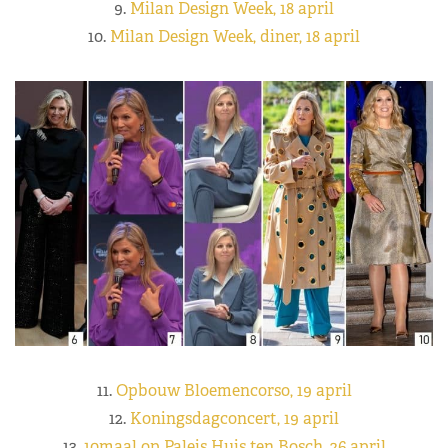
9.
Milan Design Week, 18 april
10.
Milan Design Week, diner, 18 april
11.
Opbouw Bloemencorso, 19 april
12.
Koningsdagconcert, 19 april
13.
10maal op Paleis Huis ten Bosch, 26 april