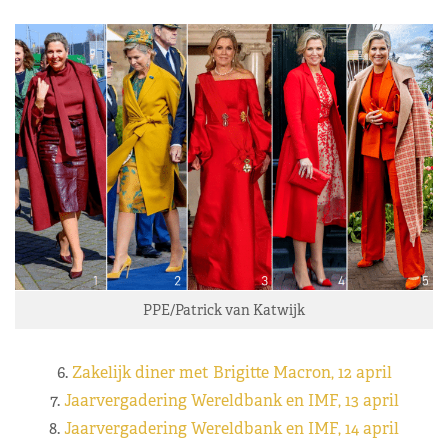
PPE/Patrick van Katwijk
6.
Zakelijk diner met Brigitte Macron, 12 april
7.
Jaarvergadering Wereldbank en IMF, 13 april
8.
Jaarvergadering Wereldbank en IMF, 14 april