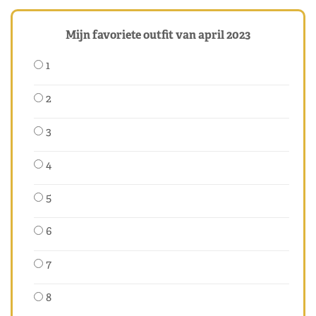
Mijn favoriete outfit van april 2023
1
2
3
4
5
6
7
8