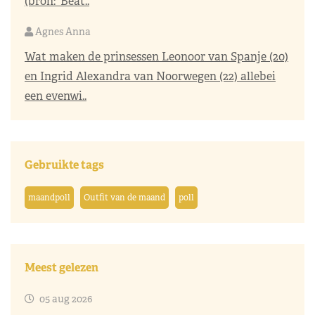
(bron: 'Beat..
Agnes Anna
Wat maken de prinsessen Leonoor van Spanje (20)
en Ingrid Alexandra van Noorwegen (22) allebei
een evenwi..
Gebruikte tags
maandpoll
Outfit van de maand
poll
Meest gelezen
05 aug 2026