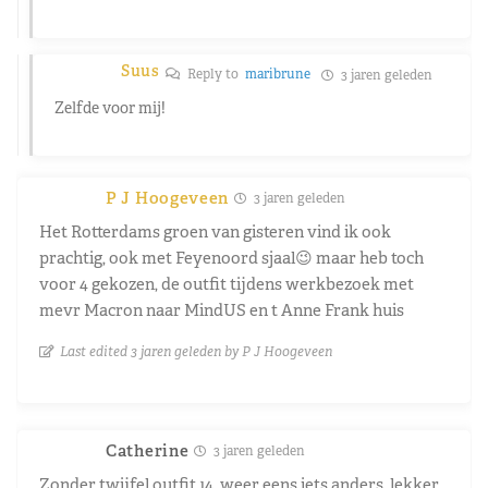
Suus
Reply to
maribrune
3 jaren geleden
Zelfde voor mij!
P J Hoogeveen
3 jaren geleden
Het Rotterdams groen van gisteren vind ik ook
prachtig, ook met Feyenoord sjaal😉 maar heb toch
voor 4 gekozen, de outfit tijdens werkbezoek met
mevr Macron naar MindUS en t Anne Frank huis
Last edited 3 jaren geleden by P J Hoogeveen
Catherine
3 jaren geleden
Zonder twijfel outfit 14, weer eens iets anders, lekker