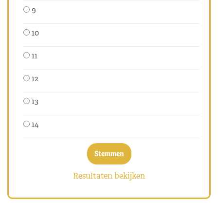
9
10
11
12
13
14
Resultaten bekijken