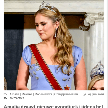
Amalia
Máxima
Modenieuws
Oranjeprinsessen
09 jun 2026
39 reacties
Amalia draagt nieuwe avondjurk tijdens het