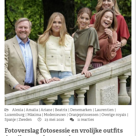
Alexia
Amalia
Ariane
Beatrix
Denemarken
Laurentien
Luxemburg
Máxima
Modenieuws
Oranjeprinsessen
Overige royals
Spanje
Zweden
23 mei 2026
11 reacties
Fotoverslag fotosessie en vrolijke outfits