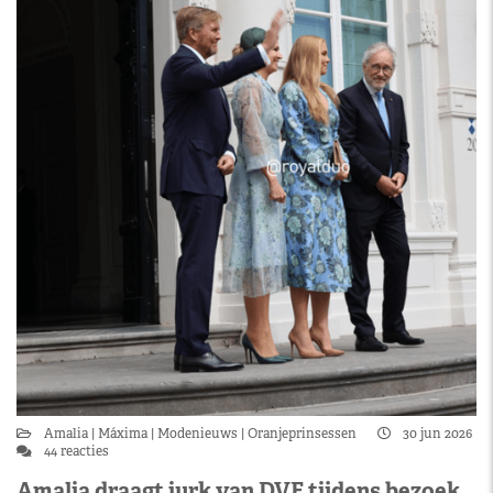
Amalia
Máxima
Modenieuws
Oranjeprinsessen
30 jun 2026
44 reacties
Amalia draagt jurk van DVF tijdens bezoek