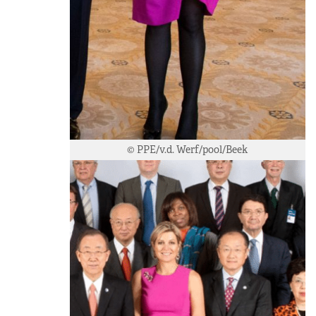
© PPE/v.d. Werf/pool/Beek