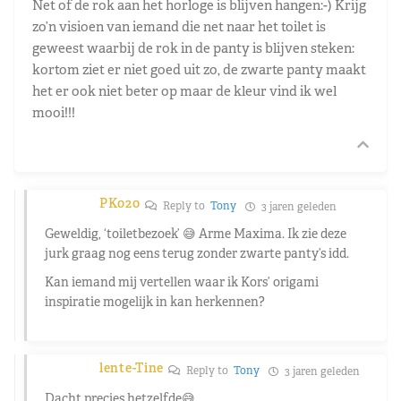
Net of de rok aan het horloge is blijven hangen:-) Krijg
zo’n visioen van iemand die net naar het toilet is
geweest waarbij de rok in de panty is blijven steken:
kortom ziet er niet goed uit zo, de zwarte panty maakt
het er ook niet beter op maar de kleur vind ik wel
mooi!!!
PK020
Reply to
Tony
3 jaren geleden
Geweldig, ‘toiletbezoek’ 😅 Arme Maxima. Ik zie deze
jurk graag nog eens terug zonder zwarte panty’s idd.
Kan iemand mij vertellen waar ik Kors’ origami
inspiratie mogelijk in kan herkennen?
lente-Tine
Reply to
Tony
3 jaren geleden
Dacht precies hetzelfde😅