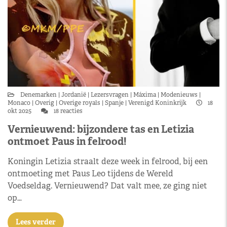
Denemarken
Jordanië
Lezersvragen
Máxima
Modenieuws
Monaco
Overig
Overige royals
Spanje
Verenigd Koninkrijk
18
okt 2025
18 reacties
Vernieuwend: bijzondere tas en Letizia
ontmoet Paus in felrood!
Koningin Letizia straalt deze week in felrood, bij een
ontmoeting met Paus Leo tijdens de Wereld
Voedseldag. Vernieuwend? Dat valt mee, ze ging niet
op…
Lees verder