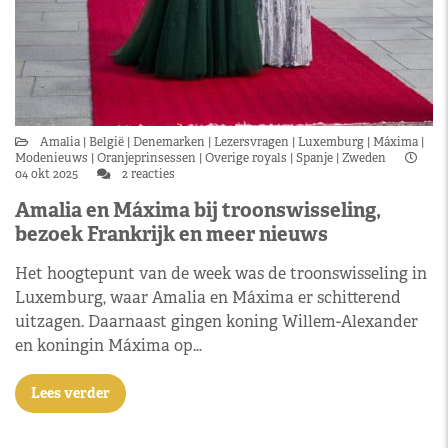
Amalia
België
Denemarken
Lezersvragen
Luxemburg
Máxima
Modenieuws
Oranjeprinsessen
Overige royals
Spanje
Zweden
04 okt 2025
2 reacties
Amalia en Máxima bij troonswisseling,
bezoek Frankrijk en meer nieuws
Het hoogtepunt van de week was de troonswisseling in
Luxemburg, waar Amalia en Máxima er schitterend
uitzagen. Daarnaast gingen koning Willem-Alexander
en koningin Máxima op…
Lees verder