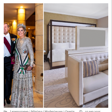
Lezersvragen
Máxima
Modenieuws
Overig
27 sep 2025