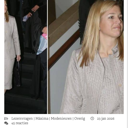
Lezersvragen
Máxima
Modenieuws
Overig
23 jan 2026
45 reacties