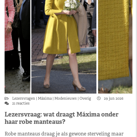
Lezersvragen
Máxima
Modenieuws
Overig
29 jun 2026
21 reacties
Lezersvraag: wat draagt Máxima onder
haar robe manteaus?
Robe manteaus draag je als gewone sterveling maar