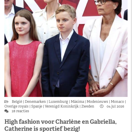
België
Denemarken
Luxemburg
Máxima
Modenieuws
Monaco
Overige royals
Spanje
Verenigd Koninkrijk
Zweden
04 jul 2026
28 reacties
High fashion voor Charlène en Gabriella,
Catherine is sportief bezig!