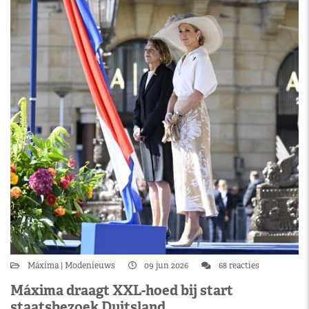
Máxima
Modenieuws
09 jun 2026
68 reacties
Máxima draagt XXL-hoed bij start
staatsbezoek Duitsland