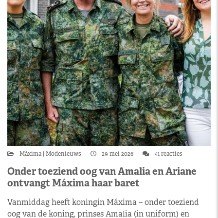
Máxima
Modenieuws
29 mei 2026
41 reacties
Onder toeziend oog van Amalia en Ariane
ontvangt Máxima haar baret
Vanmiddag heeft koningin Máxima – onder toeziend
oog van de koning, prinses Amalia (in uniform) en