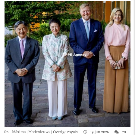
Máxima
Modenieuws
Overige royals
19 jun 2026
70