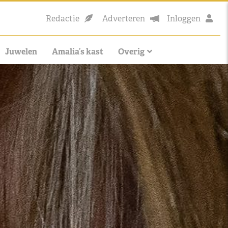
Redactie
Adverteren
Inloggen
Juwelen
Amalia’s kast
Overig