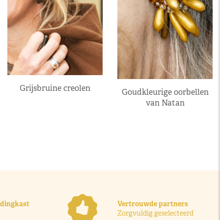
Grijsbruine creolen
Goudkleurige oorbellen
van Natan
ledingkast
Vertrouwde partners
Zorgvuldig geselecteerd