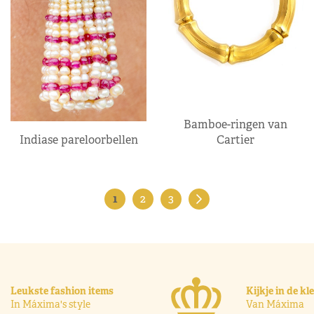
Bamboe-ringen van
Indiase pareloorbellen
Cartier
1
2
3
Leukste fashion items
Kijkje in de k
In Máxima's style
Van Máxima