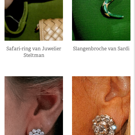
Safari-ring van Juwelier
Slangenbroche van Sardi
Steltman