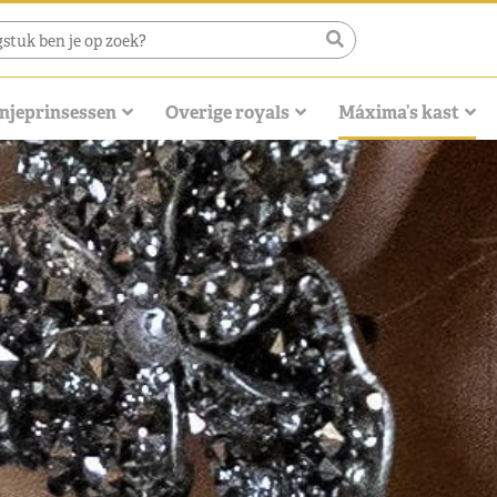
njeprinsessen
Overige royals
Máxima’s kast