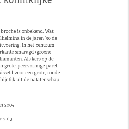
t koninklijke
n broche is onbekend. Wat
lhelmina in de jaren ‘30 de
itvoering. In het centrum
erkante smaragd (groene
diamanten. Als kers op de
n grote, peervormige parel.
sseld voor een grote, ronde
hijnlijk uit de nalatenschap
ei 2004
r 2013
3