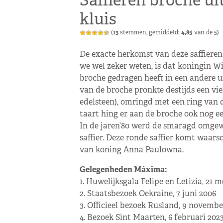
Saffieren broche ui
kluis
(
13
stemmen, gemiddeld:
4,85
van de 5)
De exacte herkomst van deze saffiere
we wel zeker weten, is dat koningin Wi
broche gedragen heeft in een andere u
van de broche pronkte destijds een vi
edelsteen), omringd met een ring van 
taart hing er aan de broche ook nog ee
In de jaren’80 werd de smaragd omgewi
saffier. Deze ronde saffier komt waarsc
van koning Anna Paulowna.
Gelegenheden Máxima:
1. Huwelijksgala Felipe en Letizia, 21 m
2. Staatsbezoek Oekraine, 7 juni 2006
3. Officieel bezoek Rusland, 9 novembe
4. Bezoek Sint Maarten, 6 februari 202