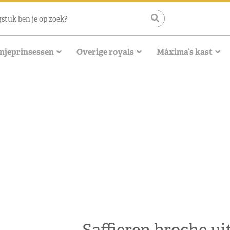
njeprinsessen
Overige royals
Máxima’s kast