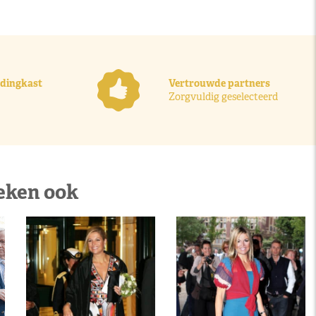
ledingkast
Vertrouwde partners
Zorgvuldig geselecteerd
eken ook