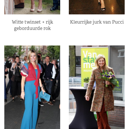
Kleurrijke jurk van Pucci
Witte twinset + rijk
geborduurde rok