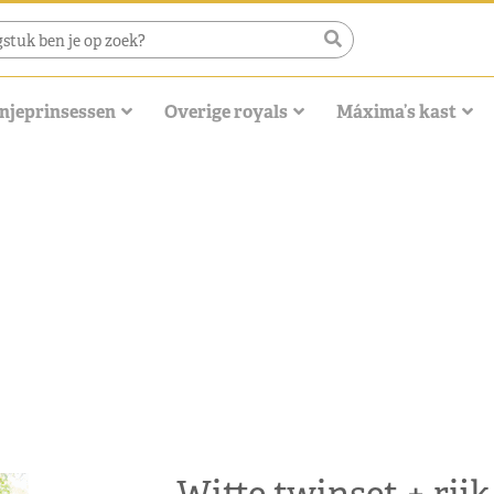
njeprinsessen
Overige royals
Máxima’s kast