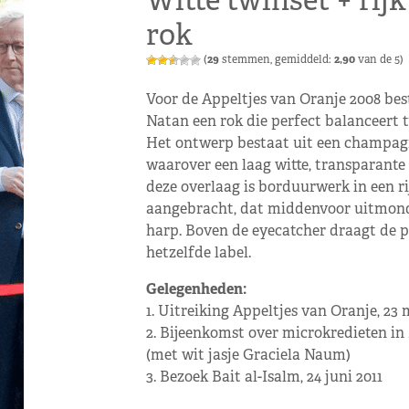
Witte twinset + rij
rok
(
29
stemmen, gemiddeld:
2,90
van de 5)
Voor de Appeltjes van Oranje 2008 be
Natan een rok die perfect balanceert t
Het ontwerp bestaat uit een champag
waarover een laag witte, transparante 
deze overlaag is borduurwerk in een r
aangebracht, dat middenvoor uitmond
harp. Boven de eyecatcher draagt de p
hetzelfde label.
Gelegenheden:
1. Uitreiking Appeltjes van Oranje, 23 
2. Bijeenkomst over microkredieten in 
(met wit jasje Graciela Naum)
3. Bezoek Bait al-Isalm, 24 juni 2011