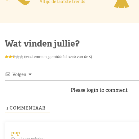
Altijd de laatste trends
Wat vinden jullie?
(
29
stemmen, gemiddeld:
2,90
van de 5)
Volgen
Please login to comment
1
COMMENTAAR
pup
7 dagen geleden