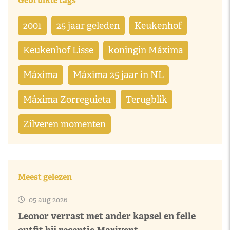
Gebruikte tags
2001
25 jaar geleden
Keukenhof
Keukenhof Lisse
koningin Máxima
Máxima
Máxima 25 jaar in NL
Máxima Zorreguieta
Terugblik
Zilveren momenten
Meest gelezen
05 aug 2026
Leonor verrast met ander kapsel en felle