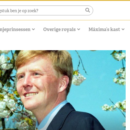
njeprinsessen
Overige royals
Máxima’s kast