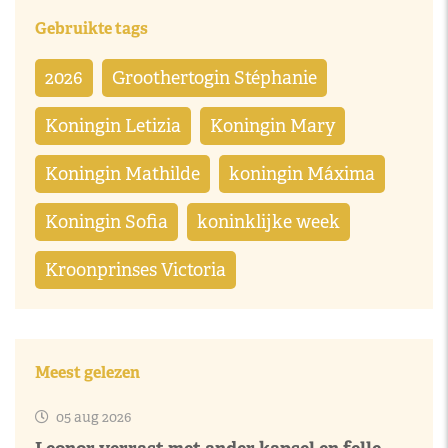
Gebruikte tags
2026
Groothertogin Stéphanie
Koningin Letizia
Koningin Mary
Koningin Mathilde
koningin Máxima
Koningin Sofia
koninklijke week
Kroonprinses Victoria
Meest gelezen
05 aug 2026