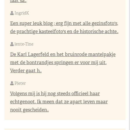
laat sa..
IngridK
Een super leuk blog ; erg fijn met alle gezinsfoto's,
de prachtige kasteelfoto's en de historische achte..
lente-Tine
De Karl Lagerfeld en het bruinrode mantelpakje
met de bontrandjes springen er voor mij uit.
Verder gaat h..
Pieter
Volgens mij is hij nog steeds officieel haar
echtgenoot. Ik meen dat ze apart leven maar
nooit gescheiden..