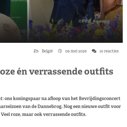
België
09 mei 2026
10 reacties
roze én verrassende outfits
ht: ons koningspaar na afloop van het Bevrijdingsconcert
aarseizoen van de Dannebrog. Nog een nieuwe outfit voor
eel roze, maar ook verrassende outfits.