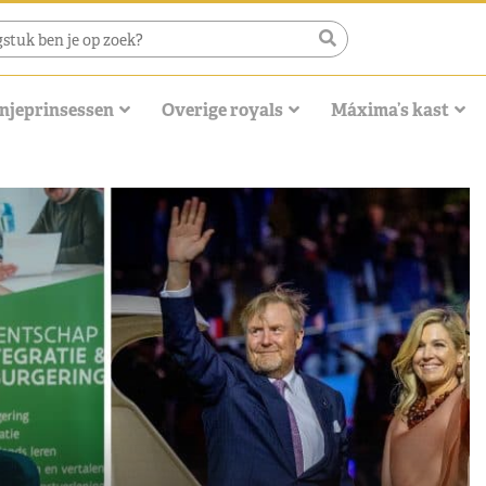
njeprinsessen
Overige royals
Máxima’s kast