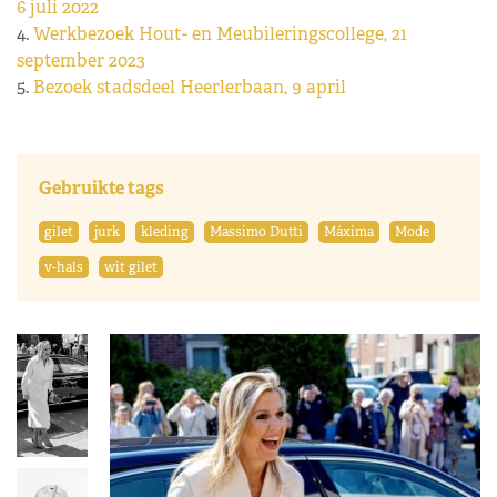
6 juli 2022
4.
Werkbezoek Hout- en Meubileringscollege, 21
september 2023
5.
Bezoek stadsdeel Heerlerbaan, 9 april
Gebruikte tags
gilet
jurk
kleding
Massimo Dutti
Máxima
Mode
v-hals
wit gilet