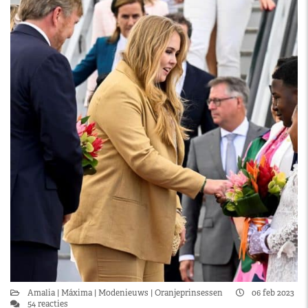
Amalia
Máxima
Modenieuws
Oranjeprinsessen
06 feb 2023
54 reacties