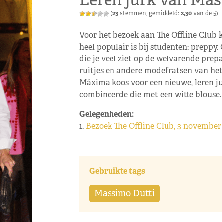
Leren jurk van Mas
(
23
stemmen, gemiddeld:
2,30
van de 5)
Voor het bezoek aan The Offline Club k
heel populair is bij studenten: preppy. 
die je veel ziet op de welvarende prep
ruitjes en andere modefratsen van het 
Máxima koos voor een nieuwe, leren j
combineerde die met een witte blouse. 
Gelegenheden:
1.
Bezoek The Offline Club, 3 november
Gebruikte tags
Massimo Dutti