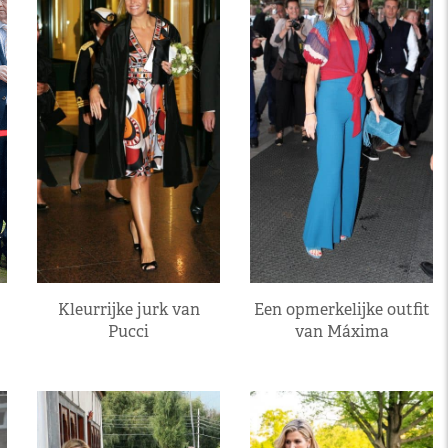
Kleurrijke jurk van
Een opmerkelijke outfit
Pucci
van Máxima