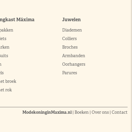
ingkast Máxima
Juwelen
pakken
Diademen
ets
Colliers
urken
Broches
uits
Armbanden
n
Oorhangers
ls
Parures
met broek
et rok
ModekoninginMaxima.nl
|
Boeken
|
Over ons
|
Contact