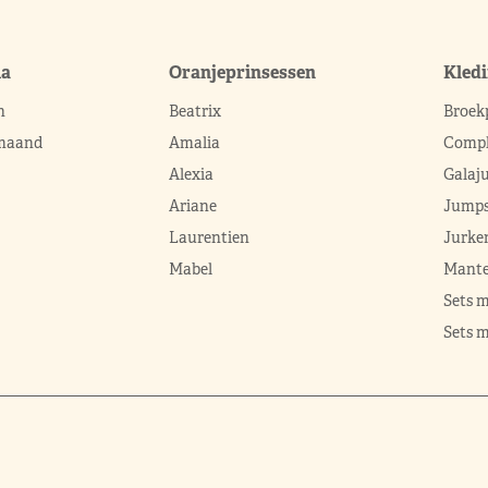
ma
Oranjeprinsessen
Kled
n
Beatrix
Broek
 maand
Amalia
Compl
Alexia
Galaj
Ariane
Jumps
Laurentien
Jurke
Mabel
Mante
Sets 
Sets m