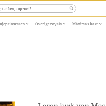
njeprinsessen
Overige royals
Máxima’s kast