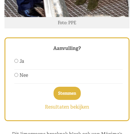
Foto: PPE
Aanvulling?
Ja
Nee
Resultaten bekijken