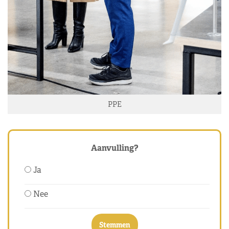
PPE
Aanvulling?
Ja
Nee