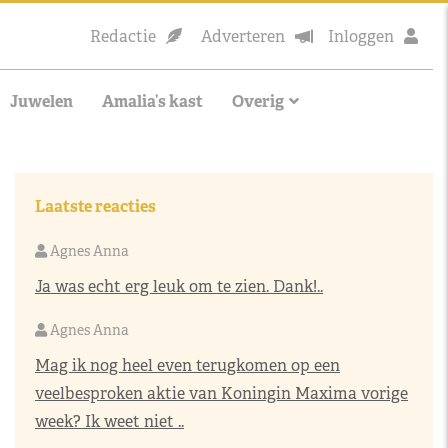
Redactie
Adverteren
Inloggen
Juwelen
Amalia’s kast
Overig
Laatste reacties
Agnes Anna
Ja was echt erg leuk om te zien. Dank!..
Agnes Anna
Mag ik nog heel even terugkomen op een
veelbesproken aktie van Koningin Maxima vorige
week? Ik weet niet ..