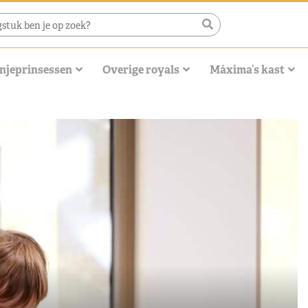
njeprinsessen
Overige royals
Máxima’s kast