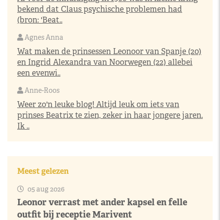
bekend dat Claus psychische problemen had
(bron: 'Beat..
Agnes Anna
Wat maken de prinsessen Leonoor van Spanje (20)
en Ingrid Alexandra van Noorwegen (22) allebei
een evenwi..
Anne-Roos
Weer zo'n leuke blog! Altijd leuk om iets van
prinses Beatrix te zien, zeker in haar jongere jaren.
Ik ..
Meest gelezen
05 aug 2026
Leonor verrast met ander kapsel en felle
outfit bij receptie Marivent