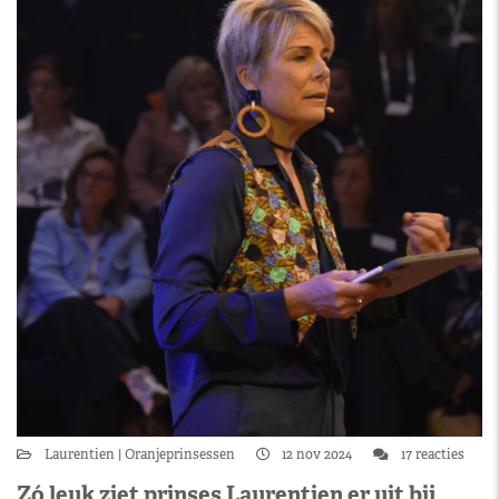
Laurentien
Oranjeprinsessen
12 nov 2024
17 reacties
Zó leuk ziet prinses Laurentien er uit bij