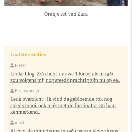
Oranje set van Zara
Laatste reacties
Pieter
Leuke blog! Zo’n lichtblauwe ‘blouse’ als in 1981
zou volgens mij nog steeds prachtig zijn nu op ee..
Birchwood71
Leuk overzicht!! Ik vind de gebloemde rok nog
steeds mooi, ook leuk met de fascinator. En haar
kenmerkend..
mart
Al voor de inhuldiging in 1980 was in kleine kring