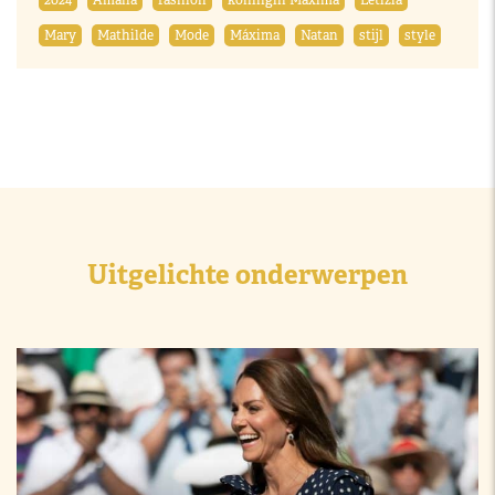
2024
Amalia
fashion
koningin Máxima
Letizia
Mary
Mathilde
Mode
Máxima
Natan
stijl
style
Uitgelichte onderwerpen