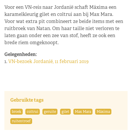
Voor een VN-reis naar Jordanië schaft Máxima een
karamelkleurig gilet en coltrui aan bij Max Mara.
Voor wat extra pit combineert ze beide items met een
ruitbroek van Natan. Om haar taille niet verloren te
laten gaan onder een zee van stof, heeft ze ook een
brede riem omgeknoopt.
Gelegenheden:
1.
VN-bezoek Jordanië, 11 februari 2019
Gebruikte tags
broek
coltrui
geruite
gilet
Max Mara
Máxima
ruitentroef