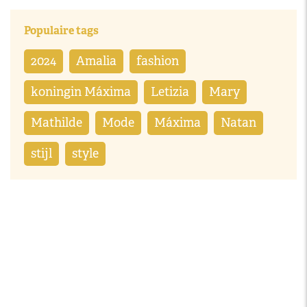
Populaire tags
2024
Amalia
fashion
koningin Máxima
Letizia
Mary
Mathilde
Mode
Máxima
Natan
stijl
style