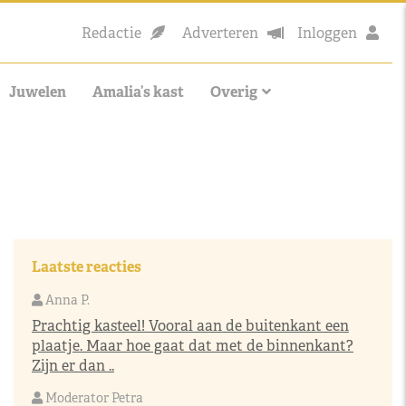
Redactie
Adverteren
Inloggen
Juwelen
Amalia’s kast
Overig
Laatste reacties
Anna P.
Prachtig kasteel! Vooral aan de buitenkant een
plaatje. Maar hoe gaat dat met de binnenkant?
Zijn er dan ..
Moderator Petra