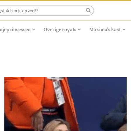
njeprinsessen
Overige royals
Máxima’s kast