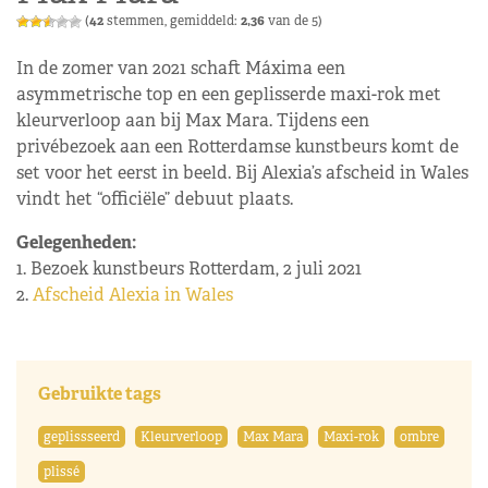
(
42
stemmen, gemiddeld:
2,36
van de 5)
In de zomer van 2021 schaft Máxima een
asymmetrische top en een geplisserde maxi-rok met
kleurverloop aan bij Max Mara. Tijdens een
privébezoek aan een Rotterdamse kunstbeurs komt de
set voor het eerst in beeld. Bij Alexia’s afscheid in Wales
vindt het “officiële” debuut plaats.
Gelegenheden:
1. Bezoek kunstbeurs Rotterdam, 2 juli 2021
2.
Afscheid Alexia in Wales
Gebruikte tags
geplissseerd
Kleurverloop
Max Mara
Maxi-rok
ombre
plissé