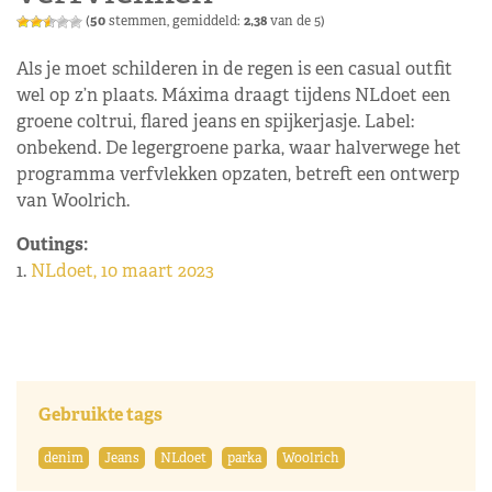
(
50
stemmen, gemiddeld:
2,38
van de 5)
Als je moet schilderen in de regen is een casual outfit
wel op z’n plaats. Máxima draagt tijdens NLdoet een
groene coltrui, flared jeans en spijkerjasje. Label:
onbekend. De legergroene parka, waar halverwege het
programma verfvlekken opzaten, betreft een ontwerp
van Woolrich.
Outings:
1.
NLdoet, 10 maart 2023
Gebruikte tags
denim
Jeans
NLdoet
parka
Woolrich