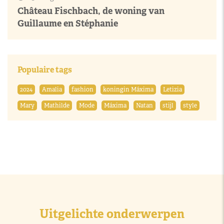
Château Fischbach, de woning van
Guillaume en Stéphanie
Populaire tags
2024
Amalia
fashion
koningin Máxima
Letizia
Mary
Mathilde
Mode
Máxima
Natan
stijl
style
Uitgelichte onderwerpen