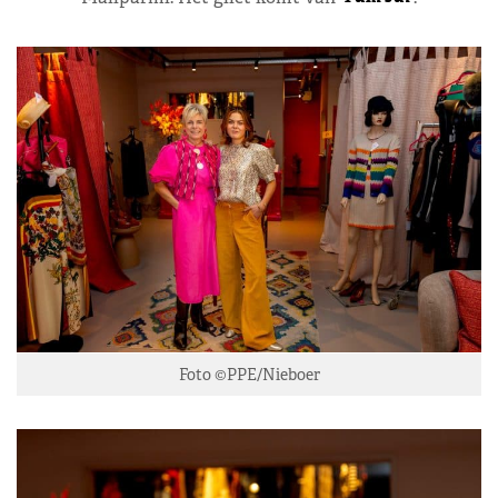
Foto ©PPE/Nieboer