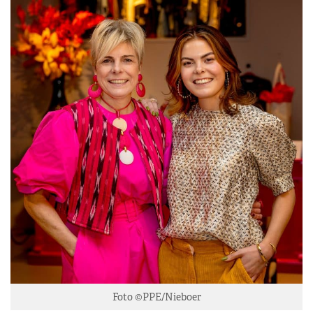
Foto ©PPE/Nieboer