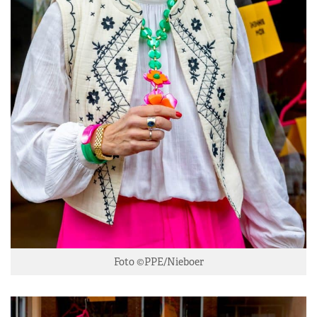
Foto ©PPE/Nieboer