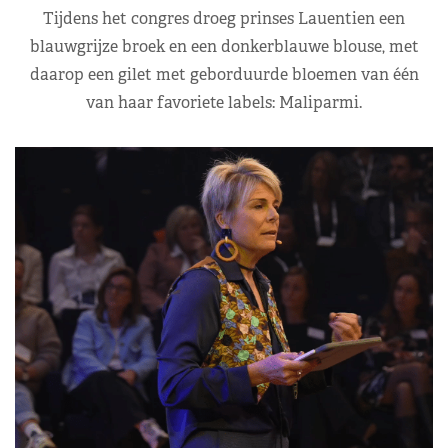
Tijdens het congres droeg prinses Lauentien een
blauwgrijze broek en een donkerblauwe blouse, met
daarop een gilet met geborduurde bloemen van één
van haar favoriete labels: Maliparmi.