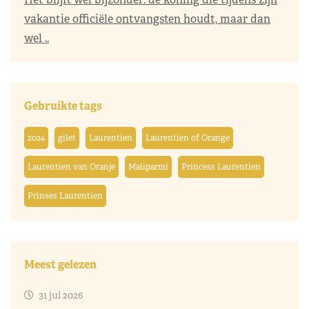
vakantie officiële ontvangsten houdt, maar dan
wel ..
Gebruikte tags
2024
gilet
Laurentien
Laurentien of Orange
Laurentien van Oranje
Maliparmi
Princess Laurentien
Prinses Laurentien
Meest gelezen
31 jul 2026