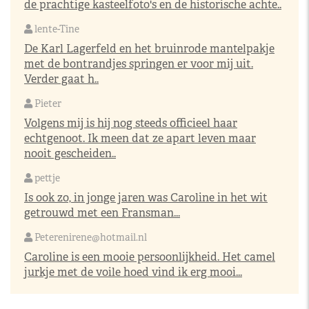
de prachtige kasteelfoto's en de historische achte..
lente-Tine
De Karl Lagerfeld en het bruinrode mantelpakje
met de bontrandjes springen er voor mij uit.
Verder gaat h..
Pieter
Volgens mij is hij nog steeds officieel haar
echtgenoot. Ik meen dat ze apart leven maar
nooit gescheiden..
pettje
Is ook zo, in jonge jaren was Caroline in het wit
getrouwd met een Fransman...
Peterenirene@hotmail.nl
Caroline is een mooie persoonlijkheid. Het camel
jurkje met de voile hoed vind ik erg mooi...