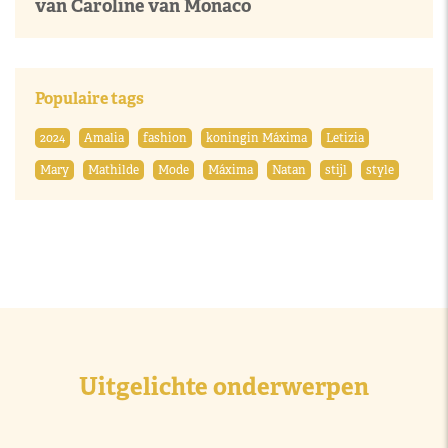
van Caroline van Monaco
Populaire tags
2024
Amalia
fashion
koningin Máxima
Letizia
Mary
Mathilde
Mode
Máxima
Natan
stijl
style
Uitgelichte onderwerpen