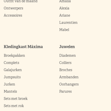
Outfit van de maand
Amalia
Ontwerpers
Alexia
Accessoires
Ariane
Laurentien
Mabel
Kledingkast Máxima
Juwelen
Broekpakken
Diademen
Complets
Colliers
Galajurken
Broches
Jumpsuits
Armbanden
Jurken
Oorhangers
Mantels
Parures
Sets met broek
Sets met rok