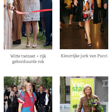
Kleurrijke jurk van Pucci
Witte twinset + rijk
geborduurde rok