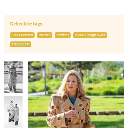
Gebruikte tags
Claes Iversen
Iversen
Máxima
Milan Design Week
Trenchcoat