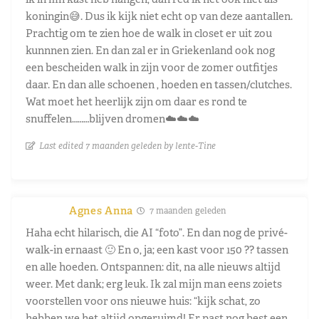
koningin😅. Dus ik kijk niet echt op van deze aantallen.
Prachtig om te zien hoe de walk in closet er uit zou
kunnnen zien. En dan zal er in Griekenland ook nog
een bescheiden walk in zijn voor de zomer outfitjes
daar. En dan alle schoenen , hoeden en tassen/clutches.
Wat moet het heerlijk zijn om daar es rond te
snuffelen………blijven dromen☁️☁️☁️
Last edited 7 maanden geleden by lente-Tine
Agnes Anna
7 maanden geleden
Haha echt hilarisch, die AI “foto”. En dan nog de privé-
walk-in ernaast 🙂 En o, ja; een kast voor 150 ?? tassen
en alle hoeden. Ontspannen: dit, na alle nieuws altijd
weer. Met dank; erg leuk. Ik zal mijn man eens zoiets
voorstellen voor ons nieuwe huis: “kijk schat, zo
hebben we het altijd opgeruimd! Er past nog best een