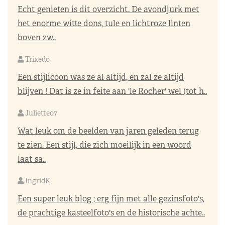
Echt genieten is dit overzicht. De avondjurk met
het enorme witte dons, tule en lichtroze linten
boven zw..
Trixedo
Een stijlicoon was ze al altijd, en zal ze altijd
blijven ! Dat is ze in feite aan 'le Rocher' wel (tot h..
Juliette07
Wat leuk om de beelden van jaren geleden terug
te zien. Een stijl, die zich moeilijk in een woord
laat sa..
IngridK
Een super leuk blog ; erg fijn met alle gezinsfoto's,
de prachtige kasteelfoto's en de historische achte..