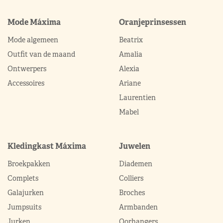
Mode Máxima
Oranjeprinsessen
Mode algemeen
Beatrix
Outfit van de maand
Amalia
Ontwerpers
Alexia
Accessoires
Ariane
Laurentien
Mabel
Kledingkast Máxima
Juwelen
Broekpakken
Diademen
Complets
Colliers
Galajurken
Broches
Jumpsuits
Armbanden
Jurken
Oorhangers