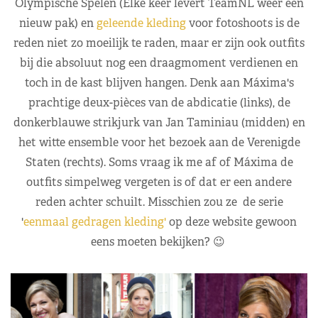
Olympische Spelen (Elke keer levert TeamNL weer een
nieuw pak) en
geleende kleding
voor fotoshoots is de
reden niet zo moeilijk te raden, maar er zijn ook outfits
bij die absoluut nog een draagmoment verdienen en
toch in de kast blijven hangen. Denk aan Máxima's
prachtige deux-pièces van de abdicatie (links), de
donkerblauwe strikjurk van Jan Taminiau (midden) en
het witte ensemble voor het bezoek aan de Verenigde
Staten (rechts). Soms vraag ik me af of Máxima de
outfits simpelweg vergeten is of dat er een andere
reden achter schuilt. Misschien zou ze de serie
'
eenmaal gedragen kleding'
op deze website gewoon
eens moeten bekijken? 😉