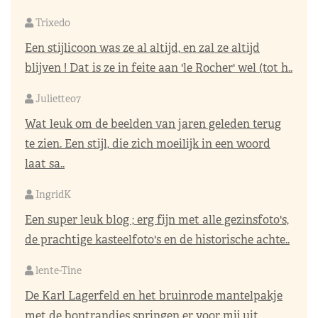
Trixedo
Een stijlicoon was ze al altijd, en zal ze altijd
blijven ! Dat is ze in feite aan 'le Rocher' wel (tot h..
Juliette07
Wat leuk om de beelden van jaren geleden terug
te zien. Een stijl, die zich moeilijk in een woord
laat sa..
IngridK
Een super leuk blog ; erg fijn met alle gezinsfoto's,
de prachtige kasteelfoto's en de historische achte..
lente-Tine
De Karl Lagerfeld en het bruinrode mantelpakje
met de bontrandjes springen er voor mij uit.