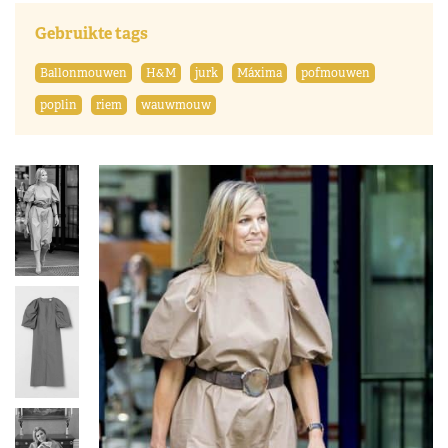
Gebruikte tags
Ballonmouwen
H&M
jurk
Máxima
pofmouwen
poplin
riem
wauwmouw