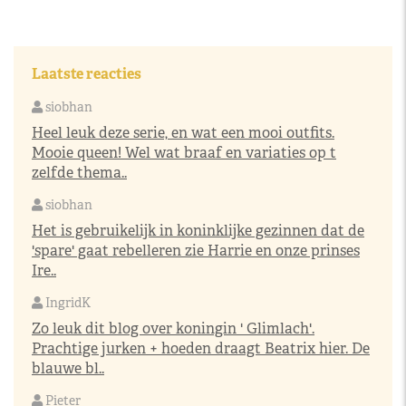
Laatste reacties
siobhan
Heel leuk deze serie, en wat een mooi outfits.
Mooie queen! Wel wat braaf en variaties op t
zelfde thema..
siobhan
Het is gebruikelijk in koninklijke gezinnen dat de
'spare' gaat rebelleren zie Harrie en onze prinses
Ire..
IngridK
Zo leuk dit blog over koningin ' Glimlach'.
Prachtige jurken + hoeden draagt Beatrix hier. De
blauwe bl..
Pieter