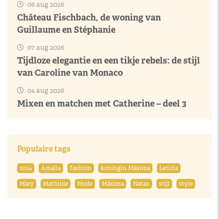
06 aug 2026
Château Fischbach, de woning van
Guillaume en Stéphanie
07 aug 2026
Tijdloze elegantie en een tikje rebels: de stijl
van Caroline van Monaco
04 aug 2026
Mixen en matchen met Catherine – deel 3
Populaire tags
2024
Amalia
fashion
koningin Máxima
Letizia
Mary
Mathilde
Mode
Máxima
Natan
stijl
style