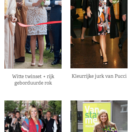
Kleurrijke jurk van Pucci
Witte twinset + rijk
geborduurde rok