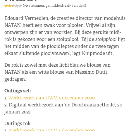
(
70
stemmen, gemiddeld:
2,57
van de 5)
Edouard Vermeulen, de creative director van modehuis
NATAN, heeft een zwak voor plooien. Vrijwel al zijn
ontwerpen zijn er van voorzien. Bij deze geruite midi-
rok is gekozen voor een stolpplooi. “Bij de
stolpplooi
ligt
het midden van de plooidieptes onder de twee tegen
elkaar sluitende plooivouwen”, legt Knipmode uit.
De rok is zowel met deze lichtblauwe blouse van
NATAN als een witte blouse van Massimo Dutti
gedragen.
Outings set:
1.
Werkbezoek aan UWV, 4 december 2020
2. Digitaal werkbezoek aan ‘de Doorbraakmethode’, 20
januari 2021
Outings rok:
1.
Werkbezoek aan UWV, 4 december 2020