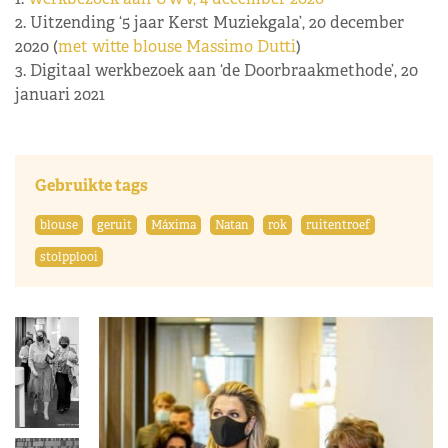
2. Uitzending ‘5 jaar Kerst Muziekgala’, 20 december
2020 (
met witte blouse Massimo Dutti
)
3. Digitaal werkbezoek aan ‘de Doorbraakmethode’, 20
januari 2021
Gebruikte tags
blouse
geruit
Máxima
Natan
rok
ruitentroef
stolpplooi