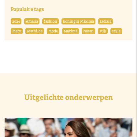
Populaire tags
2024
Amalia
fashion
koningin Máxima
Letizia
Mary
Mathilde
Mode
Máxima
Natan
stijl
style
Uitgelichte onderwerpen