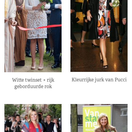
Kleurrijke jurk van Pucci
Witte twinset + rijk
geborduurde rok