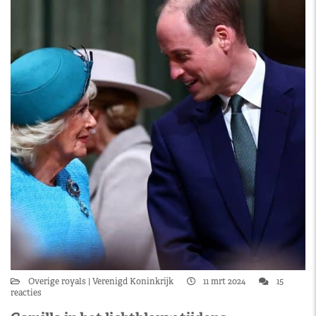
Overige royals
Verenigd Koninkrijk
11 mrt 2024
15
reacties