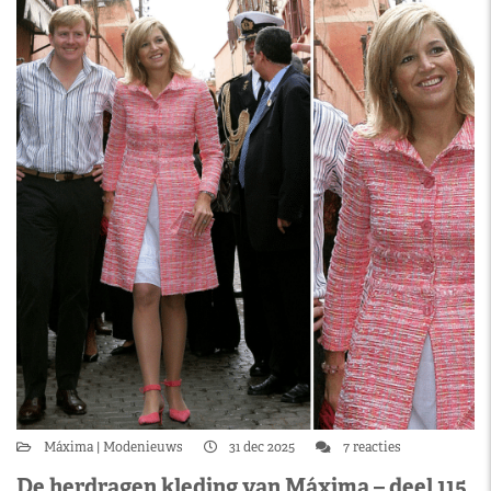
Máxima
Modenieuws
31 dec 2025
7 reacties
De herdragen kleding van Máxima – deel 115