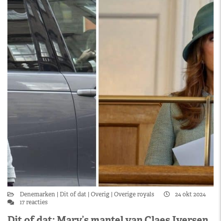
Denemarken
Dit of dat
Overig
Overige royals
24 okt 2024
17 reacties
Dit of dat: Mary’s mantel van Claes Iversen