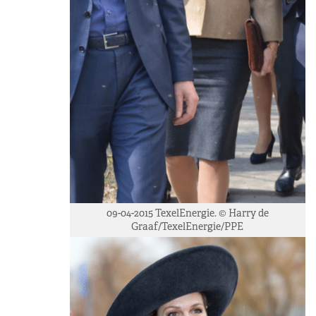
09-04-2015 TexelEnergie. © Harry de
Graaf/TexelEnergie/PPE