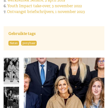
5.
Werkbezoek Sensire, 3 april 2019
6.
Youth Impact take-over, 3 november 2022
7.
Ontvangst briefschrijvers, 1 november 2023
Gebruikte tags
Natan
ponyhaar