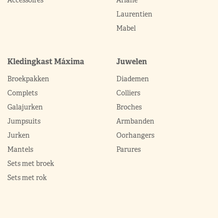
Accessoires
Ariane
Laurentien
Mabel
Kledingkast Máxima
Juwelen
Broekpakken
Diademen
Complets
Colliers
Galajurken
Broches
Jumpsuits
Armbanden
Jurken
Oorhangers
Mantels
Parures
Sets met broek
Sets met rok