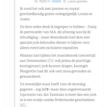
Reply to
Louisa
2 jaren geleden
Ik vond het ook zeer jammer en royaal
geschiedkundig gezien onbegrijpelijk Louisa en
Josine.
De lieve reden denk ik begrepen te hebben – Daisy,
de peetmoeder van W.A. die afwezig was bij de
inhuldiging – maar desondanks had deze zeer
speciale jurk behouden dienen te blijven voor
alleen eventuele exclusieve exposities.
Máxima had tijdens het staatsbezoek toentertijd
aan Denemarken 🇩🇰 ook prima de prachtige
koningsvaart jurk kunnen dragen, koningin
Margrethe had dit ook vast mooi gevonden en
gewaardeerd.
De menselijke maat heeft toen de doorslag
gegeven – erg lief❣️- maar deze ongeëvenaarde
topcreatie van Jan Taminiau is meer dan een jurk,
ze is een stukje unieke Nederlandse geschiedenis
🇳🇱