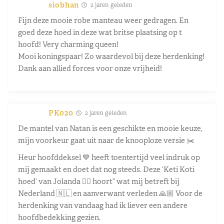
siobhan
2 jaren geleden
Fijn deze mooie robe manteau weer gedragen. En
goed deze hoed in deze wat britse plaatsing op t
hoofd! Very charming queen!
Mooi koningspaar! Zo waardevol bij deze herdenking!
Dank aan allied forces voor onze vrijheid!
PK020
2 jaren geleden
De mantel van Natan is een geschikte en mooie keuze,
mijn voorkeur gaat uit naar de knooploze versie ✂️
Heur hoofddeksel 💙 heeft toentertijd veel indruk op
mij gemaakt en doet dat nog steeds. Deze ‘Keti Koti
hoed’ van Jolanda 👌🏼 hoort” wat mij betreft bij
Nederland 🇳🇱 en aanverwant verleden 🙏🏼 Voor de
herdenking van vandaag had ik liever een andere
hoofdbedekking gezien.