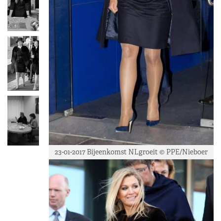
23-01-2017 Bijeenkomst NLgroeit © PPE/Nieboer