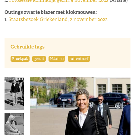
2.
Fotosessie koninklijk gezin, 4 november 2022
(Ariane)
Outings zwarte blazer met klokmouwen:
1.
Staatsbezoek Griekenland, 2 november 2022
Gebruikte tags
Broekpak
geruit
Máxima
ruitentroef