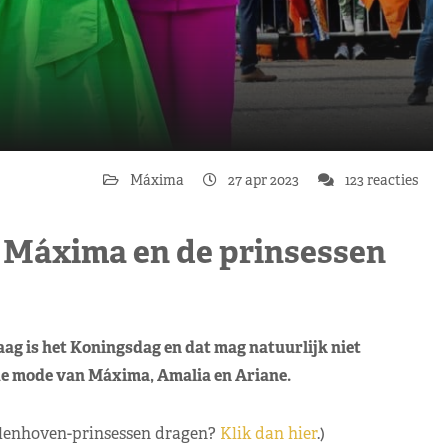
Máxima
27 apr 2023
123 reacties
n Máxima en de prinsessen
daag is het Koningsdag en dat mag natuurlijk niet
r de mode van Máxima, Amalia en Ariane.
llenhoven-prinsessen dragen?
Klik dan hier
.)