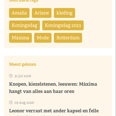
Gebruikte tags
Amalia
Ariane
kleding
Koningsdag
Koningsdag 2023
Máxima
Mode
Rotterdam
Meest gelezen
31 jul 2026
Knopen, kiezelstenen, leeuwen: Máxima
hangt van alles aan haar oren
05 aug 2026
Leonor verrast met ander kapsel en felle