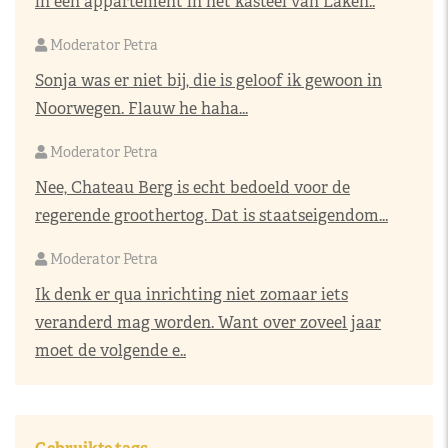
in een appartement in het kasteel van Laken..
Moderator Petra
Sonja was er niet bij, die is geloof ik gewoon in
Noorwegen. Flauw he haha...
Moderator Petra
Nee, Chateau Berg is echt bedoeld voor de
regerende groothertog. Dat is staatseigendom...
Moderator Petra
Ik denk er qua inrichting niet zomaar iets
veranderd mag worden. Want over zoveel jaar
moet de volgende e..