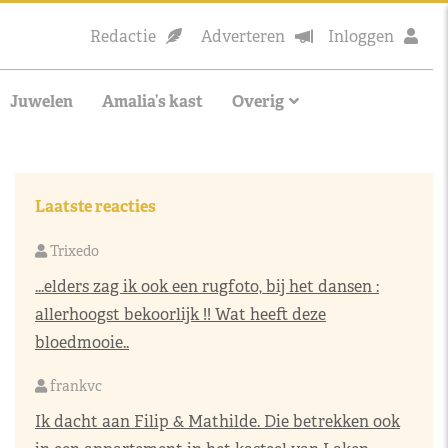
Redactie
Adverteren
Inloggen
Juwelen
Amalia’s kast
Overig
Laatste reacties
Trixedo
...elders zag ik ook een rugfoto, bij het dansen :
allerhoogst bekoorlijk !! Wat heeft deze
bloedmooie..
frankvc
Ik dacht aan Filip & Mathilde. Die betrekken ook