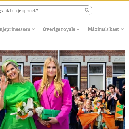
njeprinsessen
Overige royals
Máxima’s kast