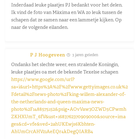
Inderdaad leuke plaatjes PJ bedankt voor het delen.
Ik vind de foto van Màxima en WA zo leuk tussen de
schapen dat ze samen naar een lammetje kijken. Op
naar de volgende eilanden.
P J Hoogeveen
3 jaren geleden
Ondanks het slechte weer, een stralende Koningin,
leuke plaatjes oa met de bekende Texelse schapen
https://www.google.com/url?
sa=i&url=https%3A%2F%2Fwww.gettyimages.co.uk%2
Fdetail%2Fnews-photo%2Fking-willem-alexander-of-
the-netherlands-and-queen-maxima-news-
photo%2F1488575152&psig=AOvVaw3OZWD5CPwmh
ZKHXUmT_6fV&ust=1683762370909000&source=ima
ges&cd=vfe&ved=2ahUKEwjs6Kbhten-
AhUmCrcAHVz1AeEQr4kDegQIARB4