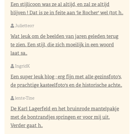
Een stijlicoon was ze al altijd, en zal ze altijd
blijven ! Dat is ze in feite aan 'le Rocher' wel (tot h..
Juliette07
Wat leuk om de beelden van jaren geleden terug
te zien. Een stijl, die zich moeilijk in een woord
laat sa..
IngridK
Een super leuk blog ; erg fijn met alle gezinsfoto's,
de prachtige kasteelfoto's en de historische achte..
lente-Tine
De Karl Lagerfeld en het bruinrode mantelpakje
met de bontrandjes springen er voor mij uit.
Verder gaat h..