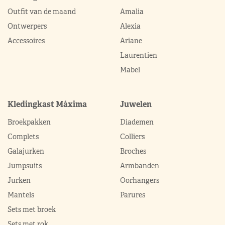
Outfit van de maand
Amalia
Ontwerpers
Alexia
Accessoires
Ariane
Laurentien
Mabel
Kledingkast Máxima
Juwelen
Broekpakken
Diademen
Complets
Colliers
Galajurken
Broches
Jumpsuits
Armbanden
Jurken
Oorhangers
Mantels
Parures
Sets met broek
Sets met rok