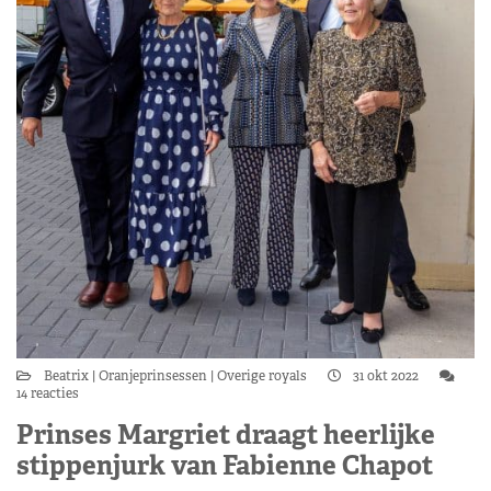
Beatrix
Oranjeprinsessen
Overige royals
31 okt 2022
14 reacties
Prinses Margriet draagt heerlijke
stippenjurk van Fabienne Chapot