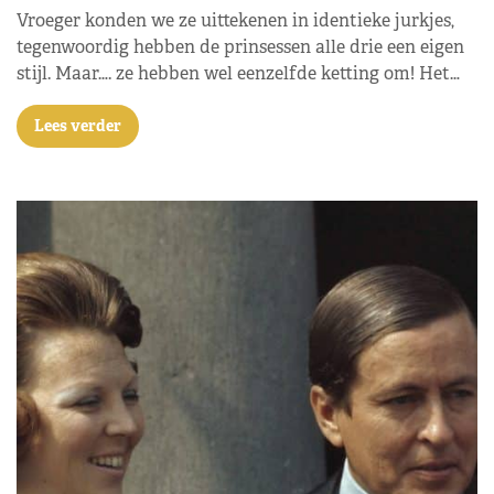
Vroeger konden we ze uittekenen in identieke jurkjes,
tegenwoordig hebben de prinsessen alle drie een eigen
stijl. Maar…. ze hebben wel eenzelfde ketting om! Het…
Lees verder