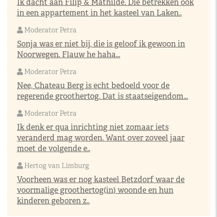
Ik dacht aan Filip & Mathilde. Die betrekken ook
in een appartement in het kasteel van Laken..
Moderator Petra
Sonja was er niet bij, die is geloof ik gewoon in
Noorwegen. Flauw he haha...
Moderator Petra
Nee, Chateau Berg is echt bedoeld voor de
regerende groothertog. Dat is staatseigendom...
Moderator Petra
Ik denk er qua inrichting niet zomaar iets
veranderd mag worden. Want over zoveel jaar
moet de volgende e..
Hertog van Limburg
Voorheen was er nog kasteel Betzdorf waar de
voormalige groothertog(in) woonde en hun
kinderen geboren z..