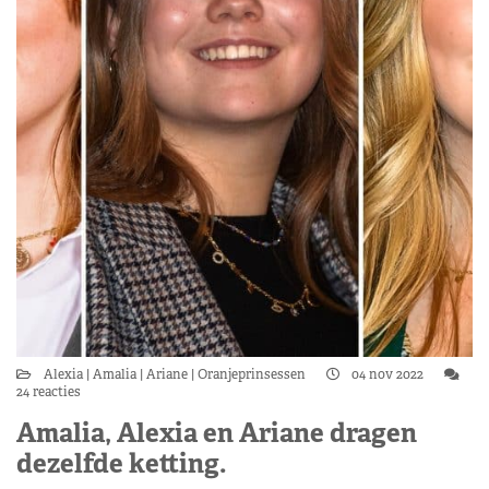
Alexia
Amalia
Ariane
Oranjeprinsessen
04 nov 2022
24 reacties
Amalia, Alexia en Ariane dragen
dezelfde ketting.