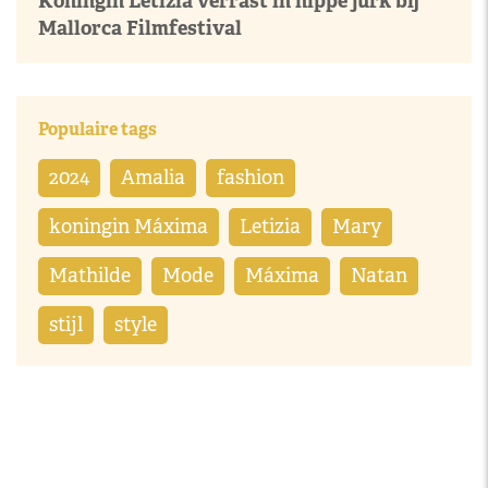
Koningin Letizia verrast in hippe jurk bij
Mallorca Filmfestival
Populaire tags
2024
Amalia
fashion
koningin Máxima
Letizia
Mary
Mathilde
Mode
Máxima
Natan
stijl
style