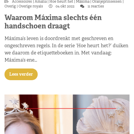
Accessoires
Amalia
Hoe heurt het
Máxima
Oranjeprinsessen
Overig
Overige royals
04 okt 2022
11 reacties
Waarom Máxima slechts één
handschoen draagt
Máxima’s leven is doordrenkt met geschreven en
ongeschreven regels. In de serie ‘Hoe heurt het?’ duiken
we daarom de etiquetteboeken in. Met vandaag:
Máxima’s ene…
Lees verder