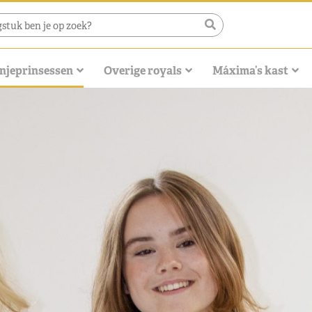
njeprinsessen
Overige royals
Máxima’s kast