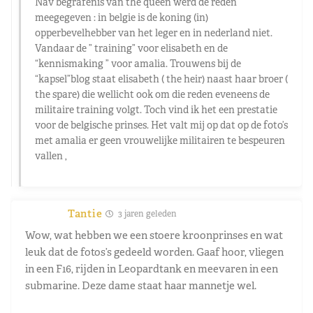
Nav begrafenis van the queen werd de reden
meegegeven : in belgie is de koning (in)
opperbevelhebber van het leger en in nederland niet.
Vandaar de ” training” voor elisabeth en de
“kennismaking ” voor amalia. Trouwens bij de
“kapsel”blog staat elisabeth ( the heir) naast haar broer (
the spare) die wellicht ook om die reden eveneens de
militaire training volgt. Toch vind ik het een prestatie
voor de belgische prinses. Het valt mij op dat op de foto’s
met amalia er geen vrouwelijke militairen te bespeuren
vallen ,
Tantie
3 jaren geleden
Wow, wat hebben we een stoere kroonprinses en wat
leuk dat de fotos’s gedeeld worden. Gaaf hoor, vliegen
in een F16, rijden in Leopardtank en meevaren in een
submarine. Deze dame staat haar mannetje wel.