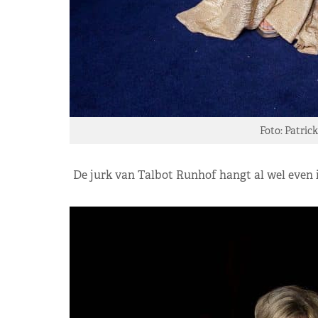
Foto: Patric
De jurk van Talbot Runhof hangt al wel even i