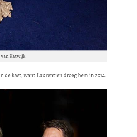
k van Katwijk
n de kast, want Laurentien droeg hem in 2014.