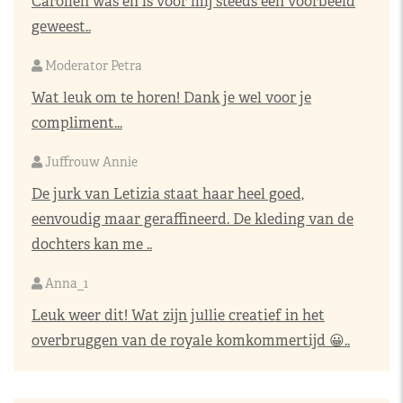
Carolien was en is voor mij steeds een voorbeeld
geweest..
Moderator Petra
Wat leuk om te horen! Dank je wel voor je
compliment...
Juffrouw Annie
De jurk van Letizia staat haar heel goed,
eenvoudig maar geraffineerd. De kleding van de
dochters kan me ..
Anna_1
Leuk weer dit! Wat zijn jullie creatief in het
overbruggen van de royale komkommertijd 😀..