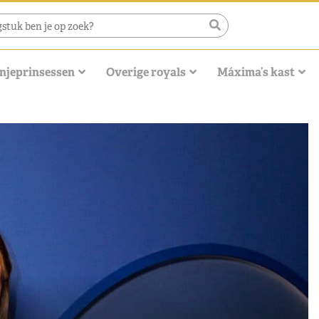
njeprinsessen
Overige royals
Máxima’s kast