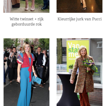
Kleurrijke jurk van Pucci
Witte twinset + rijk
geborduurde rok