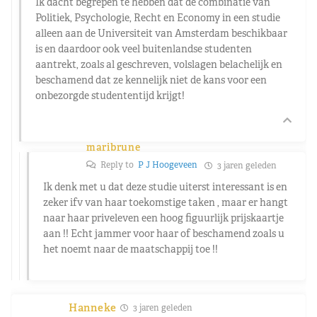
Ik dacht begrepen te hebben dat de combinatie van
Politiek, Psychologie, Recht en Economy in een studie
alleen aan de Universiteit van Amsterdam beschikbaar
is en daardoor ook veel buitenlandse studenten
aantrekt, zoals al geschreven, volslagen belachelijk en
beschamend dat ze kennelijk niet de kans voor een
onbezorgde studententijd krijgt!
maribrune
Reply to
P J Hoogeveen
3 jaren geleden
Ik denk met u dat deze studie uiterst interessant is en
zeker ifv van haar toekomstige taken , maar er hangt
naar haar priveleven een hoog figuurlijk prijskaartje
aan !! Echt jammer voor haar of beschamend zoals u
het noemt naar de maatschappij toe !!
Hanneke
3 jaren geleden