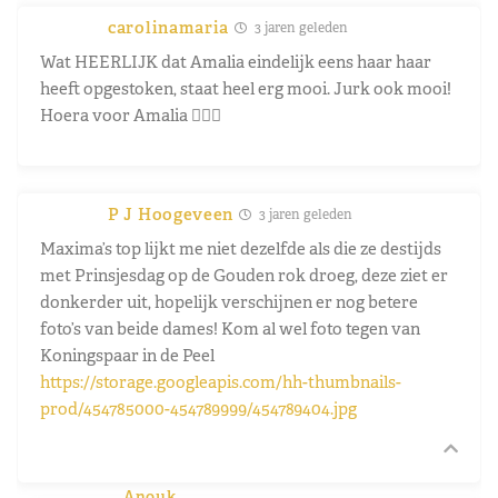
carolinamaria
3 jaren geleden
Wat HEERLIJK dat Amalia eindelijk eens haar haar
heeft opgestoken, staat heel erg mooi. Jurk ook mooi!
Hoera voor Amalia 👍🏼😃
P J Hoogeveen
3 jaren geleden
Maxima’s top lijkt me niet dezelfde als die ze destijds
met Prinsjesdag op de Gouden rok droeg, deze ziet er
donkerder uit, hopelijk verschijnen er nog betere
foto’s van beide dames! Kom al wel foto tegen van
Koningspaar in de Peel
https://storage.googleapis.com/hh-thumbnails-
prod/454785000-454789999/454789404.jpg
Anouk